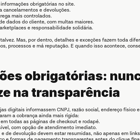
informações obrigatórias no site.
ra cancelamentos e devoluções.
rega mais controlados.
de dados do cliente, com multas maiores.
rketplaces e responsabilidade solidária.
 talvez. Mas, por dentro, detalhes e exceções fazem toda dif
scos, processos e má reputação. E quando isso acontece, conser
ões obrigatórias: nunc
e na transparência
ojas digitais informassem CNPJ, razão social, endereço físico e
naram a cobrança ainda mais rígida:
em todas as páginas de checkout e rodapé.
isível, com opção de atendimento imediato.
e e de devolução devem estar resumidas, não apenas em links
 e formas de pagamento transparentes antes do clique final