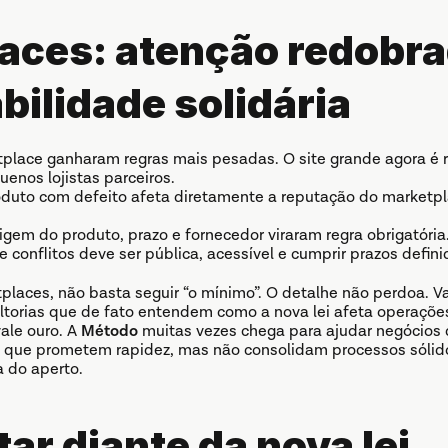
aces: atenção redobrad
ilidade solidária
place ganharam regras mais pesadas. O site grande agora é 
enos lojistas parceiros.
duto com defeito afeta diretamente a reputação do marketplac
igem do produto, prazo e fornecedor viraram regra obrigatória
e conflitos deve ser pública, acessível e cumprir prazos definid
aces, não basta seguir “o mínimo”. O detalhe não perdoa. Var
torias que de fato entendem como a nova lei afeta operações
ale ouro. A 
Método
 muitas vezes chega para ajudar negócios 
 que prometem rapidez, mas não consolidam processos sólido
a do aperto.
tar diante da nova lei