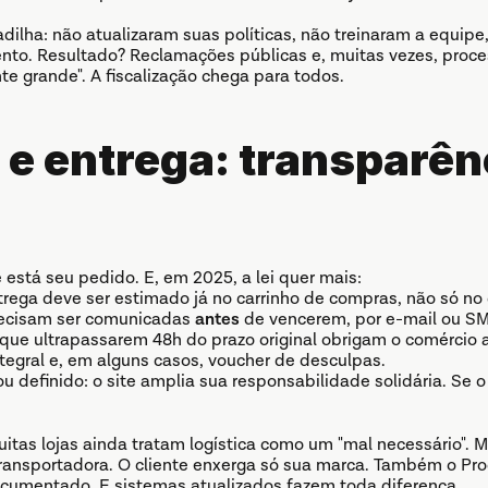
ilha: não atualizaram suas políticas, não treinaram a equipe
nto. Resultado? Reclamações públicas e, muitas vezes, process
nte grande". A fiscalização chega para todos.
 e entrega: transparênc
 está seu pedido. E, em 2025, a lei quer mais:
ega deve ser estimado já no carrinho de compras, não só no c
recisam ser comunicadas 
antes
 de vencerem, por e-mail ou SM
que ultrapassarem 48h do prazo original obrigam o comércio a
tegral e, em alguns casos, voucher de desculpas.
u definido: o site amplia sua responsabilidade solidária. Se o
itas lojas ainda tratam logística como um "mal necessário". 
ransportadora. O cliente enxerga só sua marca. Também o Proc
ocumentado. E sistemas atualizados fazem toda diferença.