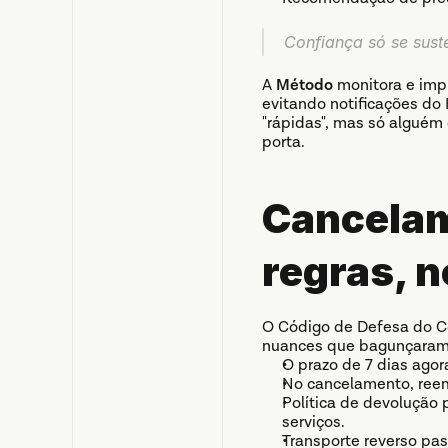
Confiança só se sust
A 
Método
 monitora e imp
evitando notificações do
"rápidas", mas só alguém
porta.
Cancelam
regras, 
O Código de Defesa do Co
nuances que bagunçaram
O prazo de 7 dias agor
No cancelamento, reem
Política de devolução p
serviços.
Transporte reverso pas