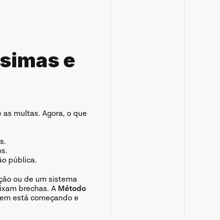
simas e 
as multas. Agora, o que 
s.
s.
o pública.
ação ou de um sistema 
eixam brechas. A 
Método
uem está começando e 