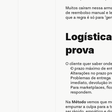
Muitos caíram nessa armad
de reembolso manual e le
que a regra é só para "ge
Logística
prova
O cliente quer saber onde
O prazo máximo de entr
Alterações no prazo p
Problemas de entrega 
imediato, devolução in
Para marketplaces, fico
respondem.
Na 
Método
 vemos que mu
empurrar a culpa para a t
ser rápido, empático e d