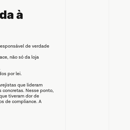
a à 
responsável de verdade 
e, não só da loja 
.
os por lei.
ejistas que lideram 
 concretas. Nesse ponto, 
que tiveram dor de 
s de compliance. A 