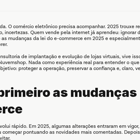
da. O comércio eletrônico precisa acompanhar. 2025 trouxe reg
o, incertezas. Quem vende pela internet já aprendeu: ignorar d
o as mudanças da lei do e-commerce em 2025 e especialmente 
rer.
sultoria de implantação e evolução de lojas virtuais, vive iss
 Nuvemshop. Nada como experiência real para entender o que 
etivo: proteger a operação, preservar a confiança e, claro, v
rimeiro as mudanças na
rce
 evolui rápido. Em 2025, algumas alterações entraram em vigo
ou começar pontuando as novidades mais comentadas. Depois,
itar.