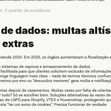
ei. E padrão de excelência.
de dados: multas altís
 extras
 desde 2020. Em 2025, os órgãos aumentaram a fiscalização e 
os sistemas de captura e armazenamento de dados.
acilitada para que clientes solicitem exclusão de informaçõe
xige linguagem mais clara – nada de termos técnicos confuso
smo por erro ou "descuidos menores" gera multa e notificaçã
ortas depois de vazamentos. Muitas vezes por falta de orient
ar tudo? Só se escolher bem. Soluções alternativas às vezes d
zadas de LGPD para Shopify, VTEX e Nuvemshop, protegendo q
ta “ter um aviso de cookies”. Precisa funcionar de verdade.