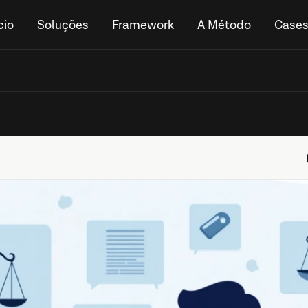
cio
Soluções
Framework
A Método
Case