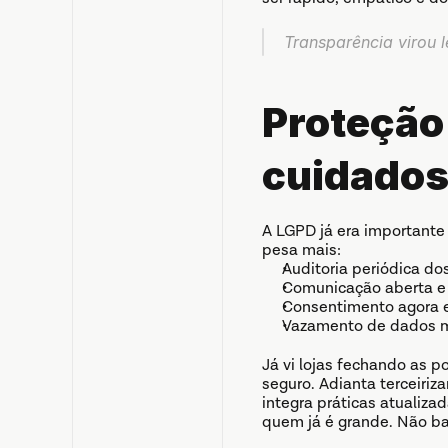
Transparência virou l
Proteção 
cuidados
A LGPD já era importante
pesa mais:
Auditoria periódica d
Comunicação aberta e f
Consentimento agora e
Vazamento de dados me
Já vi lojas fechando as p
seguro. Adianta terceiriz
integra práticas atuali
quem já é grande. Não bas