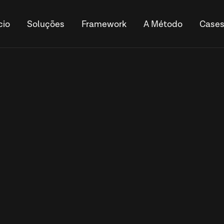
cio
Soluções
Framework
A Método
Case