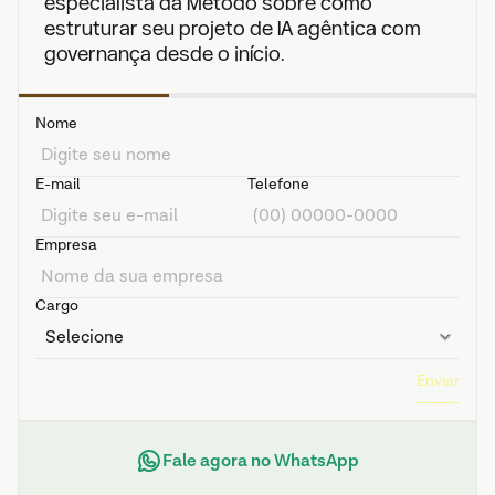
especialista da Método sobre como 
estruturar seu projeto de IA agêntica com 
governança desde o início.
Nome
E-mail
Telefone
Empresa
Cargo
Enviar
Fale agora no WhatsApp
 de atividade
ntoria e Consultoria