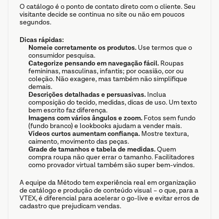
O catálogo é o ponto de contato direto com o cliente. Seu 
visitante decide se continua no site ou não em poucos 
segundos.
Dicas rápidas:
Nomeie corretamente os produtos.
 Use termos que o 
consumidor pesquisa.
Categorize pensando em navegação fácil.
 Roupas 
femininas, masculinas, infantis; por ocasião, cor ou 
coleção. Não exagere, mas também não simplifique 
demais.
Descrições detalhadas e persuasivas.
 Inclua 
composição do tecido, medidas, dicas de uso. Um texto 
bem escrito faz diferença.
Imagens com vários ângulos e zoom.
 Fotos sem fundo 
(fundo branco) e lookbooks ajudam a vender mais.
Vídeos curtos aumentam confiança.
 Mostre textura, 
caimento, movimento das peças.
Grade de tamanhos e tabela de medidas.
 Quem 
compra roupa não quer errar o tamanho. Facilitadores 
como provador virtual também são super bem-vindos.
A equipe da Método tem experiência real em organização 
de catálogo e produção de conteúdo visual – o que, para a 
VTEX, é diferencial para acelerar o go-live e evitar erros de 
cadastro que prejudicam vendas.