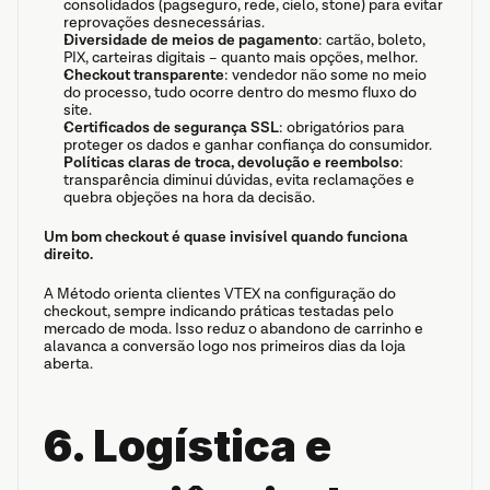
consolidados (pagseguro, rede, cielo, stone) para evitar 
reprovações desnecessárias.
Diversidade de meios de pagamento
: cartão, boleto, 
PIX, carteiras digitais – quanto mais opções, melhor.
Checkout transparente
: vendedor não some no meio 
do processo, tudo ocorre dentro do mesmo fluxo do 
site.
Certificados de segurança SSL
: obrigatórios para 
proteger os dados e ganhar confiança do consumidor.
Políticas claras de troca, devolução e reembolso
: 
transparência diminui dúvidas, evita reclamações e 
quebra objeções na hora da decisão.
Um bom checkout é quase invisível quando funciona 
direito.
A Método orienta clientes VTEX na configuração do 
checkout, sempre indicando práticas testadas pelo 
mercado de moda. Isso reduz o abandono de carrinho e 
alavanca a conversão logo nos primeiros dias da loja 
aberta.
6. Logística e 