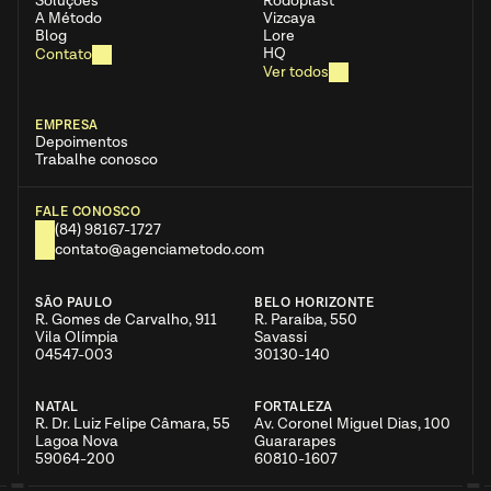
Soluções
Rodoplast
A Método
Vizcaya
Blog
Lore
HQ
Contato
Ver todos
EMPRESA
Depoimentos
Trabalhe conosco
FALE CONOSCO
(84) 98167-1727
contato@agenciametodo.com
SÃO PAULO
BELO HORIZONTE
R. Gomes de Carvalho, 911  
R. Paraíba, 550  
Vila Olímpia
Savassi
04547-003
30130-140
NATAL
FORTALEZA
R. Dr. Luiz Felipe Câmara, 55  
Av. Coronel Miguel Dias, 100  
Lagoa Nova
Guararapes
59064-200
60810-1607